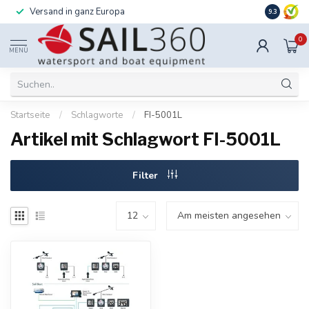
Versand in ganz Europa
Installati
9.3
0
MENÜ
Startseite
/
Schlagworte
/
FI-5001L
Artikel mit Schlagwort FI-5001L
Filter