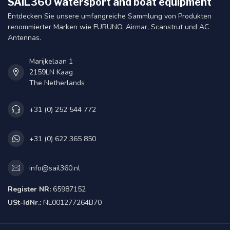
SAIL360 watersport and boat equipment
Entdecken Sie unsere umfangreiche Sammlung von Produkten
renommierter Marken wie FURUNO, Airmar, Scanstrut und AC
Antennas.
Marijkelaan 1
2159LN Kaag
The Netherlands
+31 (0) 252 544 772
+31 (0) 622 365 850
info@sail360.nl
Register NR:
65987152
USt-IdNr.:
NL001277264B70