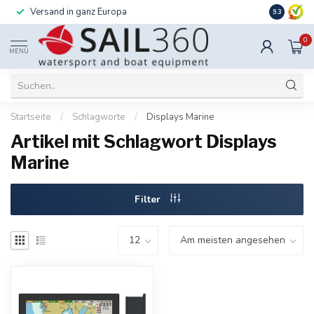
Versand in ganz Europa
Installati
9.3
0
MENÜ
Startseite
/
Schlagworte
/
Displays Marine
Artikel mit Schlagwort Displays
Marine
Filter