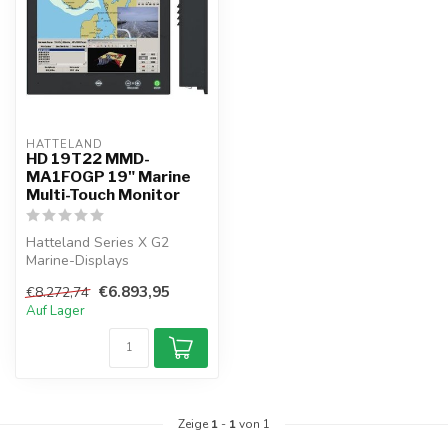
HATTELAND  
HD 19T22 MMD-
MA1FOGP 19" Marine
Multi-Touch Monitor
Hatteland Series X G2
Marine-Displays
kombinieren Multi-Touch-
€6.893,95
€8.272,74
Steuerung, SXGA-Kl...
Auf Lager
Zeige
1
-
1
von 1