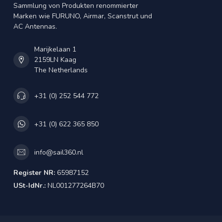
Sammlung von Produkten renommierter
Marken wie FURUNO, Airmar, Scanstrut und
AC Antennas.
Marijkelaan 1
2159LN Kaag
The Netherlands
+31 (0) 252 544 772
+31 (0) 622 365 850
info@sail360.nl
Register NR:
65987152
USt-IdNr.:
NL001277264B70