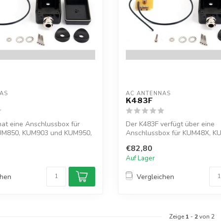
AS
AC ANTENNAS
K483F
at eine Anschlussbox für
Der K483F verfügt über eine
UM850, KUM903 und KUM950,
Anschlussbox für KUM48X, K
KUM7XX, für Koax...
€82,80
Auf Lager
chen
Vergleichen
Zeige
1
-
2
von 2