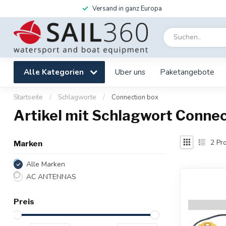
Versand in ganz Europa
Alle Kategorien
Uber uns
Paketangebote
Startseite
/
Schlagworte
/
Connection box
Artikel mit Schlagwort Connec
2
Pro
Marken
Alle Marken
AC ANTENNAS
Preis