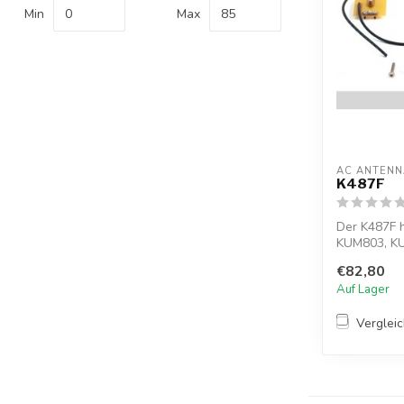
Min
Max
AC ANTENN
K487F
Der K487F h
KUM803, K
für Koaxi...
€82,80
Auf Lager
Verglei