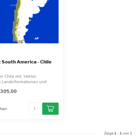
South America - Chile
 Chile mit, Vektor,
en Landinformationen und
nd...
€305,00
chen
Zeige
1
-
1
von 1