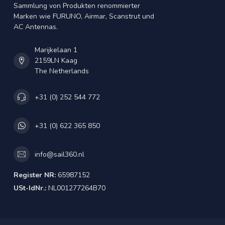
Sammlung von Produkten renommierter
Marken wie FURUNO, Airmar, Scanstrut und
AC Antennas.
Marijkelaan 1
2159LN Kaag
The Netherlands
+31 (0) 252 544 772
+31 (0) 622 365 850
info@sail360.nl
Register NR:
65987152
USt-IdNr.:
NL001277264B70