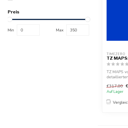
Preis
Min
Max
TIMEZERO 
TZ MAPS: 
TZ MAPS von
detailliert
hochauflöse
€317,00
Auf Lager
Verglei