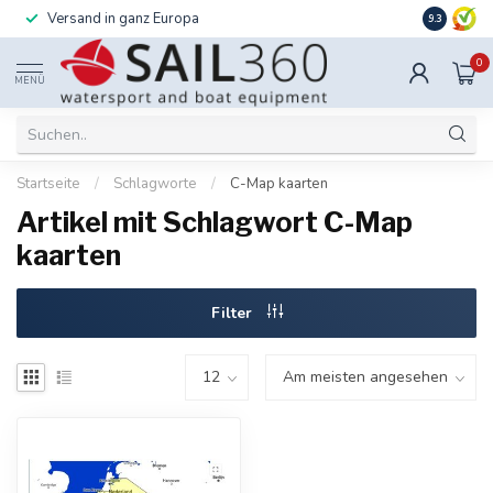
Versand in ganz Europa
Installati
9.3
0
MENÜ
Startseite
/
Schlagworte
/
C-Map kaarten
Artikel mit Schlagwort C-Map
kaarten
Filter