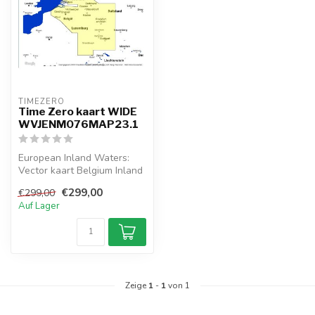
TIMEZERO 
Time Zero kaart WIDE
WVJENM076MAP23.1
European Inland Waters:
Vector kaart Belgium Inland
and River Rhein
€299,00
€299,00
Auf Lager
Zeige
1
-
1
von 1