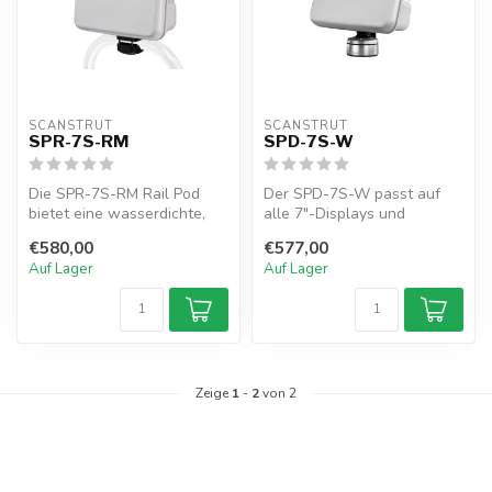
SCANSTRUT
SCANSTRUT
SPR-7S-RM
SPD-7S-W
Die SPR-7S-RM Rail Pod
Der SPD-7S-W passt auf
bietet eine wasserdichte,
alle 7"-Displays und
sichere und platzsparende
ermöglicht eine einfache
€580,00
€577,00
Halte...
Montage auf...
Auf Lager
Auf Lager
Zeige
1
-
2
von 2