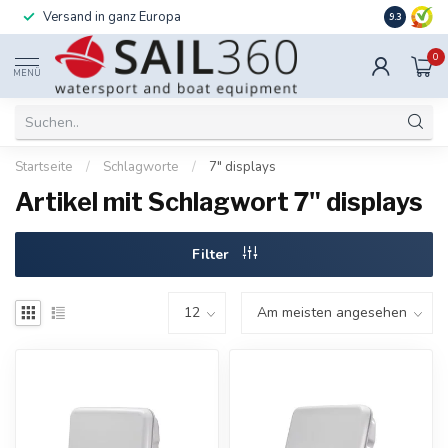
Versand in ganz Europa
Installati
9.3
0
MENÜ
Startseite
/
Schlagworte
/
7" displays
Artikel mit Schlagwort 7" displays
Filter