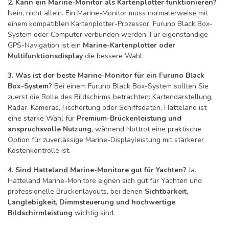
2. Kann ein Marine-Monitor als Kartenplotter funktionieren?
Nein, nicht allein. Ein Marine-Monitor muss normalerweise mit
einem kompatiblen Kartenplotter-Prozessor, Furuno Black Box-
System oder Computer verbunden werden. Für eigenständige
GPS-Navigation ist ein
Marine-Kartenplotter oder
Multifunktionsdisplay
die bessere Wahl.
3. Was ist der beste Marine-Monitor für ein Furuno Black
Box-System?
Bei einem Furuno Black Box-System sollten Sie
zuerst die Rolle des Bildschirms betrachten: Kartendarstellung,
Radar, Kameras, Fischortung oder Schiffsdaten. Hatteland ist
eine starke Wahl für
Premium-Brückenleistung und
anspruchsvolle Nutzung
, während Nottrot eine praktische
Option für zuverlässige Marine-Displayleistung mit stärkerer
Kostenkontrolle ist.
4. Sind Hatteland Marine-Monitore gut für Yachten?
Ja.
Hatteland Marine-Monitore eignen sich gut für Yachten und
professionelle Brückenlayouts, bei denen
Sichtbarkeit,
Langlebigkeit, Dimmsteuerung und hochwertige
Bildschirmleistung
wichtig sind.