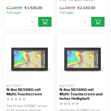
Frontdi...
Monitor mit hoher Helligkeit,
€1.926,00
€2.430,00
€2.140,00
€2.700,00
M...
Auf Lager
Auf Lager
NOTTROT
NOTTROT
N-line N156KG mit
N-line N156KG mit
Multi-Touchscreen
Multi-Touchscreen und
hoher Helligkeit
Der N-line N156KG ist ein
15,6" Vollglas-Marine-
Der N-line N156KG ist ein