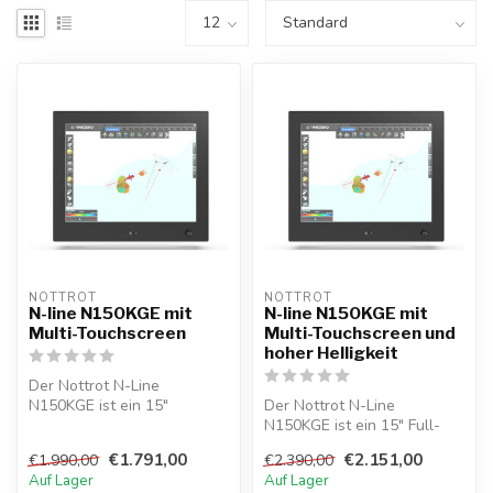
NOTTROT
NOTTROT
N-line N150KGE mit
N-line N150KGE mit
Multi-Touchscreen
Multi-Touchscreen und
hoher Helligkeit
Der Nottrot N-Line
N150KGE ist ein 15"
Der Nottrot N-Line
Vollglas-Panelmonitor mit
N150KGE ist ein 15" Full-
Multi-Touchscre...
Glass-Panel-Monitor mit
€1.791,00
€2.151,00
€1.990,00
€2.390,00
hochheller M...
Auf Lager
Auf Lager