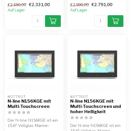
mit Multitouch, externem D...
mit hoher Helligkeit, Mult...
€2.331,00
€2.791,00
€2.590,00
€2.990,00
Auf Lager
Auf Lager
NOTTROT
NOTTROT
N-line N156KGE mit
N-line N156KGE mit
Multi-Touchscreen
Multi-Touchscreen und
hoher Helligkeit
Der N-line N156KGE ist ein
15,6" Vollglas-Marine-
Der N-line N156KGE ist ein
Monitor mit Multitouch,
15,6" Vollglas-Marine-