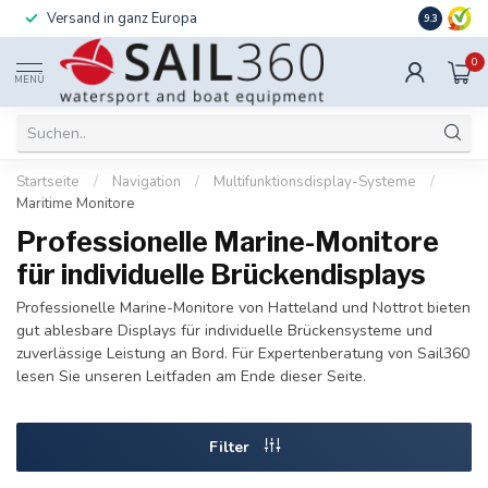
Versand in ganz Europa
Installati
9.3
0
MENÜ
Startseite
/
Navigation
/
Multifunktionsdisplay-Systeme
/
Maritime Monitore
Professionelle Marine-Monitore
für individuelle Brückendisplays
Professionelle Marine-Monitore von Hatteland und Nottrot bieten
gut ablesbare Displays für individuelle Brückensysteme und
zuverlässige Leistung an Bord. Für Expertenberatung von Sail360
lesen Sie unseren Leitfaden am Ende dieser Seite.
Filter