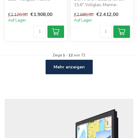
Monitor mit Multitouch,
15,6" Vollglas-Marine-
externem...
Monitor mit hoher Helligkeit,
€1.908,00
€2.412,00
€2.120,00
€2.680,00
Mu...
Auf Lager
Auf Lager
Zeige
1
-
12
von 72
Mehr anzeigen