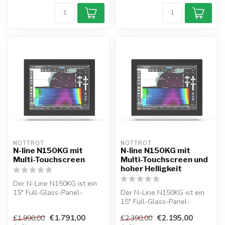
NOTTROT
NOTTROT
N-line N150KG mit
N-line N150KG mit
Multi-Touchscreen
Multi-Touchscreen und
hoher Helligkeit
Der N-Line N150KG ist ein
15" Full-Glass-Panel-
Der N-Line N150KG ist ein
Monitor mit Multi-
15" Full-Glass-Panel-
Touchscreen, 9-...
Monitor mit hochheller
€1.791,00
€2.195,00
€1.990,00
€2.390,00
Multi-Touc...