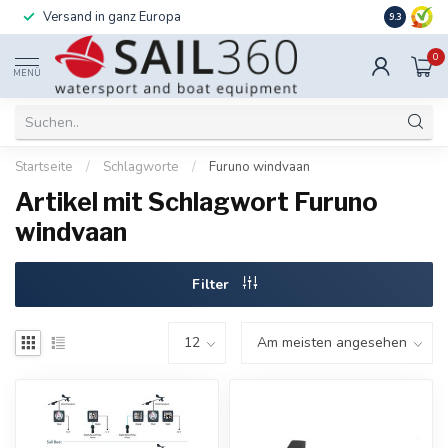
Versand in ganz Europa
Installati
9.3
0
MENÜ
Startseite
/
Schlagworte
/
Furuno windvaan
Artikel mit Schlagwort Furuno
windvaan
Filter