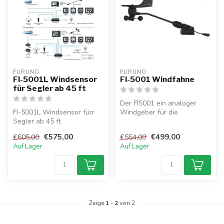
FURUNO
FURUNO
FI-5001L Windsensor
FI-5001 Windfahne
für Segler ab 45 ft
Der FI5001 ein analoger
FI-5001L Windsensor fürr
Windgeber für die
Segler ab 45 ft
Verwendung mit den
Instrumentenanzeig...
€575,00
€499,00
€605,00
€554,00
Auf Lager
Auf Lager
Zeige
1
-
2
von 2