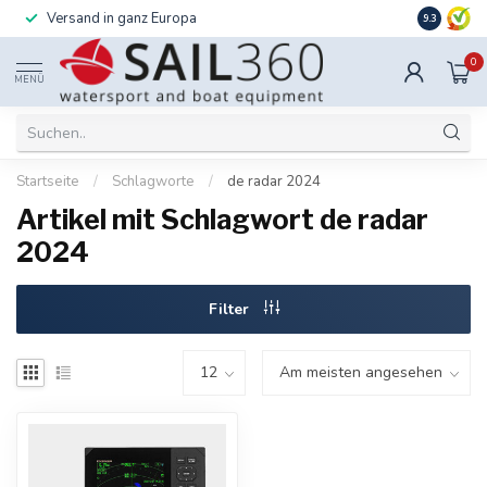
Versand in ganz Europa
Installati
9.3
0
MENÜ
Startseite
/
Schlagworte
/
de radar 2024
Artikel mit Schlagwort de radar
2024
Filter