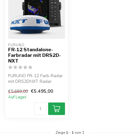
FURUNO
FR-12 Standalone-
Farbradar mit DRS2D-
NXT
FURUNO FR-12 Farb-Radar
mit DRS2DNXT Radar
Antenne , und einer neuen
€5.495,00
€5.693,00
Funktion Ri...
Auf Lager
Zeige
1
-
1
von 1