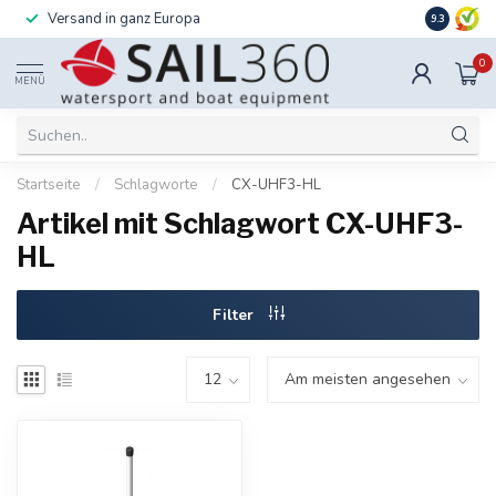
Versand in ganz Europa
Installati
9.3
0
MENÜ
Startseite
/
Schlagworte
/
CX-UHF3-HL
Artikel mit Schlagwort CX-UHF3-
HL
Filter