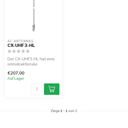
AC ANTENNAS
CX-UHF3-HL
Der CX-UHF3-HL hat eine
omnidirektionale
Glasfaserantenne, N-
€207,00
Buchse, 1" 14TPI St...
Auf Lager
Zeige
1
-
1
von 1