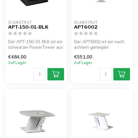
SCANSTRUT
SCANSTRUT
APT-150-01-BLK
APT6002
Der APT-150-01-BLK ist ein
Der APT6002 ist ein nach
schwarzer PowerTower aus
achtern geneigter
Aluminium mit einer Neigung
Aluminium-PowerTower für
€484,00
€551,00
...
Open-Array-R...
Auf Lager
Auf Lager