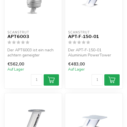
SCANSTRUT
SCANSTRUT
APT6003
APT-F-150-01
Der APT6003 ist ein nach
Der APT-F-150-01
achtern geneigter
Aluminium PowerTower
Aluminium-PowerTower für
neigt sich 150 mm / 6“ nach
€562,00
€483,00
Open-Array-R...
vorne für Rado...
Auf Lager
Auf Lager