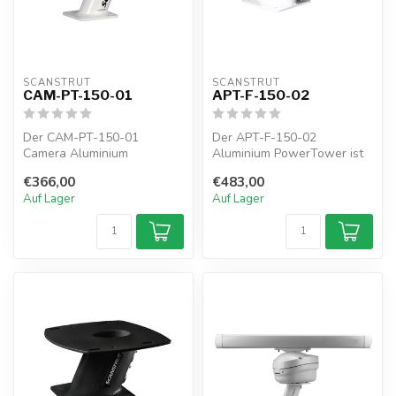
SCANSTRUT
SCANSTRUT
CAM-PT-150-01
APT-F-150-02
Der CAM-PT-150-01
Der APT-F-150-02
Camera Aluminium
Aluminium PowerTower ist
PowerTower mit einer Höhe
eine nach vorne geneigte
€366,00
€483,00
von 150 mm (6") ist...
150mm / 6“ Er...
Auf Lager
Auf Lager