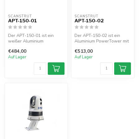
SCANSTRUT
SCANSTRUT
APT-150-01
APT-150-02
Der APT-150-01 ist ein
Der APT-150-02 ist ein
weißer Aluminium
Aluminium PowerTower mit
PowerTower mit einer
einer Neigung von 150 mm /
€484,00
€513,00
Neigung von 150mm /...
6“ fü...
Auf Lager
Auf Lager