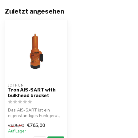
Zuletzt angesehen
JOTRON
Tron AIS-SART with
bulkhead bracket
Das AIS-SART ist ein
eigenständiges Funkgerät,
das über ein herkömmliches
€765,00
€805,00
AIS ak...
Auf Lager