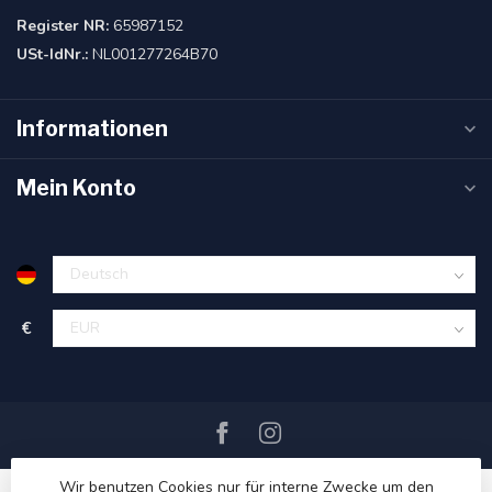
Register NR:
65987152
USt-IdNr.:
NL001277264B70
Informationen
Mein Konto
€
Wir benutzen Cookies nur für interne Zwecke um den