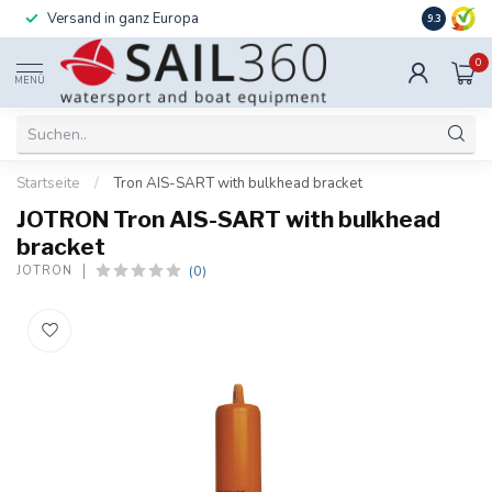
Versand in ganz Europa
Installati
9.3
0
MENÜ
Startseite
/
Tron AIS-SART with bulkhead bracket
JOTRON Tron AIS-SART with bulkhead
bracket
(0)
JOTRON