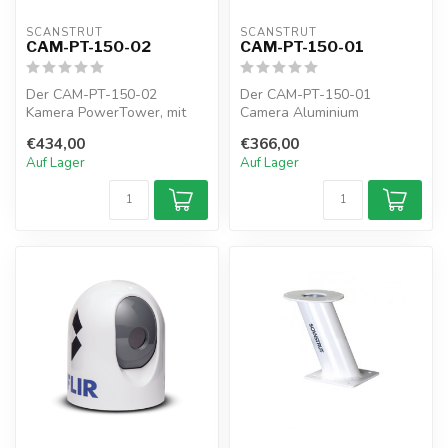
SCANSTRUT
SCANSTRUT
CAM-PT-150-02
CAM-PT-150-01
Der CAM-PT-150-02
Der CAM-PT-150-01
Kamera PowerTower, mit
Camera Aluminium
einer Höhe von 150mm,
PowerTower mit einer Höhe
€434,00
€366,00
wurde zusammen mi...
von 150 mm (6") ist...
Auf Lager
Auf Lager