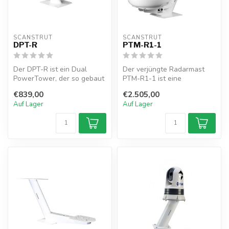
SCANSTRUT
SCANSTRUT
DPT-R
PTM-R1-1
Der DPT-R ist ein Dual
Der verjüngte Radarmast
PowerTower, der so gebaut
PTM-R1-1 ist eine
ist, dass er Ihr Radar mit
Kombinationshalterung für
€839,00
€2.505,00
eine...
Radar, Beleu...
Auf Lager
Auf Lager