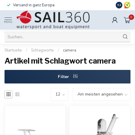
Versand in ganz Europa
Installati
9.3
0
MENÜ
Startseite
/
Schlagworte
/
camera
Artikel mit Schlagwort camera
Filter