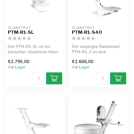
SCANSTRUT
SCANSTRUT
PTM-R1-SL
PTM-R1-S40
Der PTM-R1-SL ist ein
Der verjüngte Radarmast
konischer Aluminium-Mast
PTM-R1-2 ist eine
für Starlink und Radar.
Kombinationshalterung für
€2.795,00
€2.666,00
Bietet Al...
Radar, Satel...
Auf Lager
Auf Lager