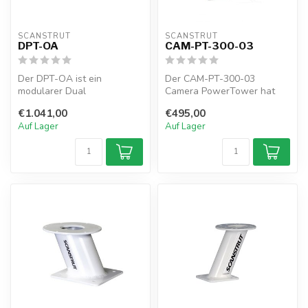
SCANSTRUT
SCANSTRUT
DPT-OA
CAM-PT-300-03
Der DPT-OA ist ein
Der CAM-PT-300-03
modularer Dual
Camera PowerTower hat
PowerTower, der für Ihr
eine Höhe von 300mm. Er
€1.041,00
€495,00
Open-Array-Radar mit S...
wurde für die FL...
Auf Lager
Auf Lager