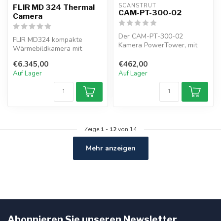
SCANSTRUT
FLIR MD 324 Thermal
CAM-PT-300-02
Camera
Der CAM-PT-300-02
FLIR MD324 kompakte
Kamera PowerTower, mit
Wärmebildkamera mit
einer Höhe von 300mm,
320×240 Auflösung erkennt
wurde zusammen mi...
€6.345,00
€462,00
Wärmesignature...
Auf Lager
Auf Lager
Zeige
1
-
12
von 14
Mehr anzeigen
Abonnieren Sie unseren Newsletter