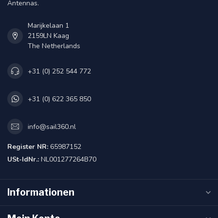
Antennas.
Marijkelaan 1
2159LN Kaag
The Netherlands
+31 (0) 252 544 772
+31 (0) 622 365 850
info@sail360.nl
Register NR:
65987152
USt-IdNr.:
NL001277264B70
Informationen