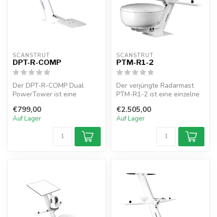
SCANSTRUT
SCANSTRUT
DPT-R-COMP
PTM-R1-2
Der DPT-R-COMP Dual
Der verjüngte Radarmast
PowerTower ist eine
PTM-R1-2 ist eine einzelne
kompakte Strebe, die für Ihr
Kombinationshalterung für
€799,00
€2.505,00
Radar mit S...
Fur...
Auf Lager
Auf Lager