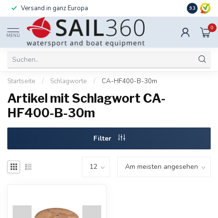
Versand in ganz Europa
Installati
9.3
0
MENÜ
Startseite
/
Schlagworte
/
CA-HF400-B-30m
Artikel mit Schlagwort CA-
HF400-B-30m
Filter