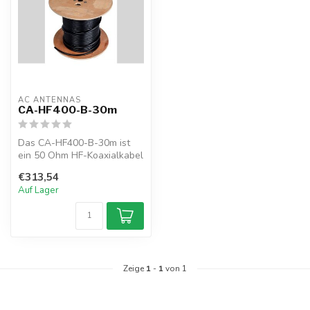
AC ANTENNAS
CA-HF400-B-30m
Das CA-HF400-B-30m ist
ein 50 Ohm HF-Koaxialkabel
mit geringem Verlust,
€313,54
schwarz,...
Auf Lager
Zeige
1
-
1
von 1