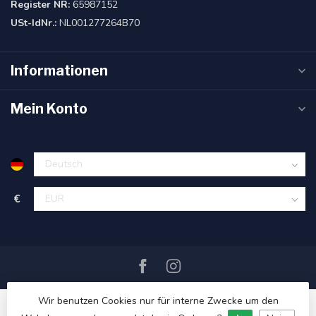
Register NR:
65987152
USt-IdNr.:
NL001277264B70
Informationen
Mein Konto
€
Wir benutzen Cookies nur für interne Zwecke um den