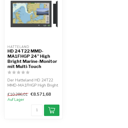
HATTELAND  
HD 24T22 MMD-
MA1FHGP 24" High
Bright Marine-Monitor
mit Multi-Touch
Der Hatteland HD 24T22
MMD-MA1FHGP High Bright
Marine-Monitor bietet Full-
€8.571,68
€10.286,01
HD-Auf...
Auf Lager