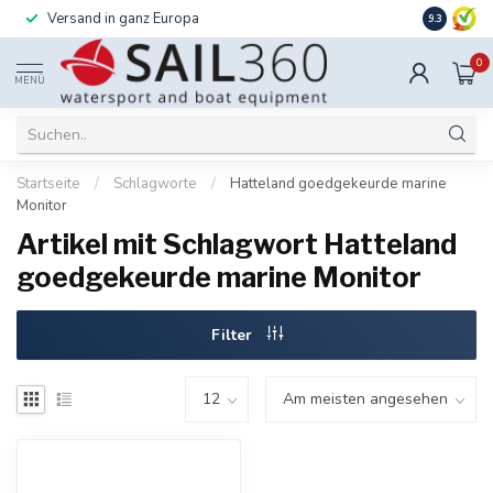
Versand in ganz Europa
Installati
9.3
0
MENÜ
Startseite
/
Schlagworte
/
Hatteland goedgekeurde marine
Monitor
Artikel mit Schlagwort Hatteland
goedgekeurde marine Monitor
Filter