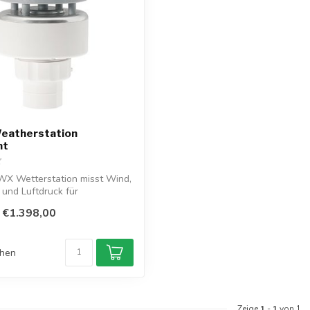
atherstation
nt
WX Wetterstation misst Wind,
und Luftdruck für
.
€1.398,00
chen
Zeige
1
-
1
von 1