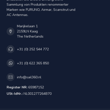
Sammlung von Produkten renommierter
Marken wie FURUNO, Airmar, Scanstrut und
AC Antennas.
Marijkelaan 1
2159LN Kaag
The Netherlands
+31 (0) 252 544 772
+31 (0) 622 365 850
info@sail360.nl
Register NR:
65987152
USt-IdNr.:
NL001277264B70