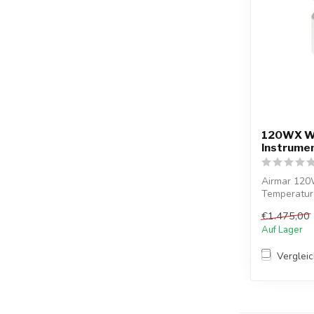
120WX We
Instrume
Airmar 120
Temperatur 
Freizeitschi..
€1.475,00
Auf Lager
Verglei