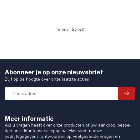
Toon
1
-
0
van 0
Abonneer je op onze nieuwsbrief
Blijf op de hoogte over onze laatste acties
Meer informatie
Als u vragen heeft over onze producten of uw aankoop, bezoek
dan onze klantenservicepagina. Hier vindt u onze
bedrijfsgegevens, antwoorden op veelgestelde vragen en