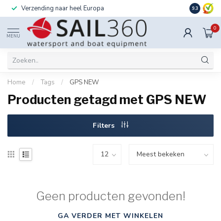
Verzending naar heel Europa
Ook instal
9.3
0
MENU
Home
/
Tags
/
GPS NEW
Producten getagd met GPS NEW
Filters
Geen producten gevonden!
GA VERDER MET WINKELEN