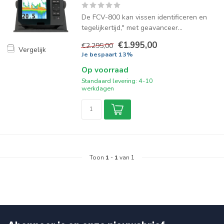
De FCV-800 kan vissen identificeren en
tegelijkertijd," met geavanceer...
€1.995,00
€2.295,00
Vergelijk
Je bespaart 13%
Op voorraad
Standaard levering: 4-10
werkdagen
Toon
1
-
1
van 1