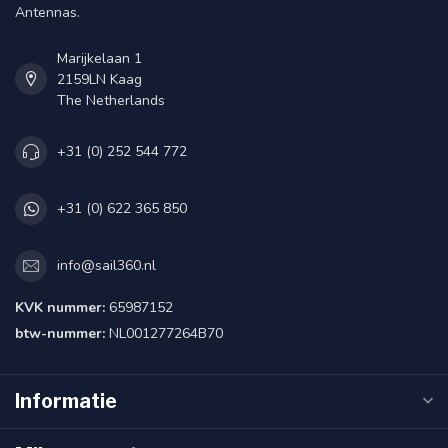
Antennas.
Marijkelaan 1
2159LN Kaag
The Netherlands
+31 (0) 252 544 772
+31 (0) 622 365 850
info@sail360.nl
KVK nummer:
65987152
btw-nummer:
NL001277264B70
Informatie