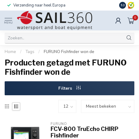
Verzending naar heel Europa
Ook instal
9.3
0
MENU
Home
/
Tags
/
FURUNO Fishfinder won de
Producten getagd met FURUNO
Fishfinder won de
Filters
FURUNO
FCV-800 TruEcho CHIRP
Fishfinder